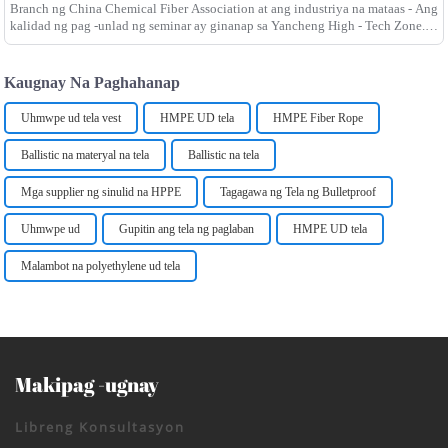
Branch ng China Chemical Fiber Association at ang industriya na mataas - Ang
kalidad ng pag -unlad ng seminar ay ginanap sa Yancheng High - Tech Zone.
Si Zhu Meifang, akademiko ng miyembro ng CAS, ay dumalo at de
Kaugnay Na Paghahanap
Uhmwpe ud tela vest
HMPE UD tela
HMPE Fiber Rope
Ballistic na materyal na tela
Ballistic na tela
Mga supplier ng sinulid na HPPE
Tagagawa ng Tela ng Bulletproof
Uhmwpe ud
Gupitin ang tela ng paglaban
HMPE UD tela
Malambot na polyethylene ud tela
Makipag -ugnay
Libreng Konsultasyon