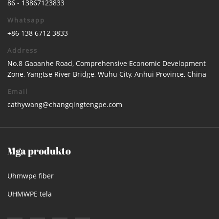
86 - 13867123833
Whatsapp
+86 138 6712 3833
Address
No.8 Gaoanhe Road, Comprehensive Economic Development
Zone, Yangtse River Bridge, Wuhu City, Anhui Province, China
Email
cathywang@changqingtengpe.com
Mga produkto
Uhmwpe fiber
UHMWPE tela