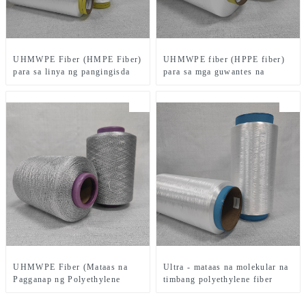
UHMWPE Fiber (HMPE Fiber)
UHMWPE fiber (HPPE fiber)
para sa linya ng pangingisda
para sa mga guwantes na
gupitin
UHMWPE Fiber (Mataas na
Ultra - mataas na molekular na
Pagganap ng Polyethylene
timbang polyethylene fiber
Fiber) para sa takip ng sinulid
para sa tela