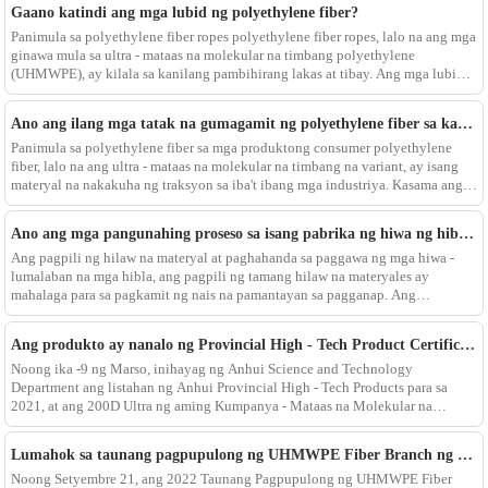
Gaano katindi ang mga lubid ng polyethylene fiber?
Panimula sa polyethylene fiber ropes polyethylene fiber ropes, lalo na ang mga
ginawa mula sa ultra - mataas na molekular na timbang polyethylene
(UHMWPE), ay kilala sa kanilang pambihirang lakas at tibay. Ang mga lubid
na ito ay may lakas - hanggang - ratio ng timbang na
Ano ang ilang mga tatak na gumagamit ng polyethylene fiber sa kanilang mga produkto?
Panimula sa polyethylene fiber sa mga produktong consumer polyethylene
fiber, lalo na ang ultra - mataas na molekular na timbang na variant, ay isang
materyal na nakakuha ng traksyon sa iba't ibang mga industriya. Kasama ang
mga matatag na katangian nito tulad ng pagiging 15 beses na mas malakas
Ano ang mga pangunahing proseso sa isang pabrika ng hiwa ng hibla?
Ang pagpili ng hilaw na materyal at paghahanda sa paggawa ng mga hiwa -
lumalaban na mga hibla, ang pagpili ng tamang hilaw na materyales ay
mahalaga para sa pagkamit ng nais na pamantayan sa pagganap. Ang
pinakamahusay na mga tagagawa ay inuuna ang ultra - mataas na molekular na
timbang polyethylene (uh
Ang produkto ay nanalo ng Provincial High - Tech Product Certification ng Anhui Province noong 2021
Noong ika -9 ng Marso, inihayag ng Anhui Science and Technology
Department ang listahan ng Anhui Provincial High - Tech Products para sa
2021, at ang 200D Ultra ng aming Kumpanya - Mataas na Molekular na
Timbang Polyethylene Fiber Product ay iginawad sa Provincial - Level High -
Tech Pro
Lumahok sa taunang pagpupulong ng UHMWPE Fiber Branch ng China Chemical Fiber Association
Noong Setyembre 21, ang 2022 Taunang Pagpupulong ng UHMWPE Fiber