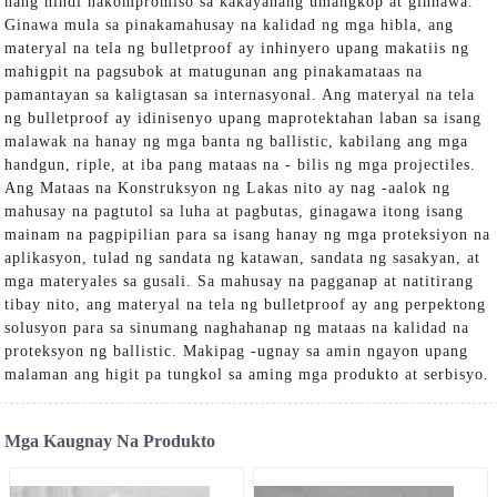
nang hindi nakompromiso sa kakayahang umangkop at ginhawa.
Ginawa mula sa pinakamahusay na kalidad ng mga hibla, ang
materyal na tela ng bulletproof ay inhinyero upang makatiis ng
mahigpit na pagsubok at matugunan ang pinakamataas na
pamantayan sa kaligtasan sa internasyonal. Ang materyal na tela
ng bulletproof ay idinisenyo upang maprotektahan laban sa isang
malawak na hanay ng mga banta ng ballistic, kabilang ang mga
handgun, riple, at iba pang mataas na - bilis ng mga projectiles.
Ang Mataas na Konstruksyon ng Lakas nito ay nag -aalok ng
mahusay na pagtutol sa luha at pagbutas, ginagawa itong isang
mainam na pagpipilian para sa isang hanay ng mga proteksiyon na
aplikasyon, tulad ng sandata ng katawan, sandata ng sasakyan, at
mga materyales sa gusali. Sa mahusay na pagganap at natitirang
tibay nito, ang materyal na tela ng bulletproof ay ang perpektong
solusyon para sa sinumang naghahanap ng mataas na kalidad na
proteksyon ng ballistic. Makipag -ugnay sa amin ngayon upang
malaman ang higit pa tungkol sa aming mga produkto at serbisyo.
Mga Kaugnay Na Produkto