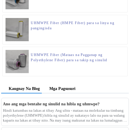
UHMWPE Fiber (HMPE Fiber) para sa linya ng
pangingisda
UHMWPE Fiber (Mataas na Pagganap ng
Polyethylene Fiber) para sa takip ng sinulid
Kaugnay Na Blog
Mga Pagsusuri
Ano ang mga bentahe ng sinulid na hibla ng uhmwpe?
Hindi katumbas na lakas at tibay Ang ultra - mataas na molekular na timbang
polyethylene (UHMWPE) hibla ng sinulid ay nakatayo lalo na para sa walang
kaparis na lakas at tibay nito. Na may isang makunat na lakas na lumalagpas sa
42 cn/dtex, ang mga hibla ng uhmwpe ay kabilang sa stronge ng mundo